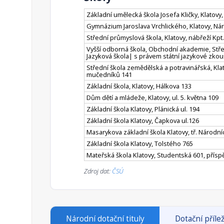
Základní umělecká škola Josefa Kličky, Klatovy,
Gymnázium Jaroslava Vrchlického, Klatovy, N
Střední průmyslová škola, Klatovy, nábřeží Kpt
Vyšší odborná škola, Obchodní akademie, Stře
Jazyková škola| s právem státní jazykové zkouš
Střední škola zemědělská a potravinářská, Kla
mučedníků 141
Základní škola, Klatovy, Hálkova 133
Dům dětí a mládeže, Klatovy, ul. 5. května 109
Základní škola Klatovy, Plánická ul. 194
Základní škola Klatovy, Čapkova ul.126
Masarykova základní škola Klatovy, tř. Národ
Základní škola Klatovy, Tolstého 765
Mateřská škola Klatovy, Studentská 601, přís
Zdroj dat:
ČSÚ
Národní dotační tituly
Dotační přílež