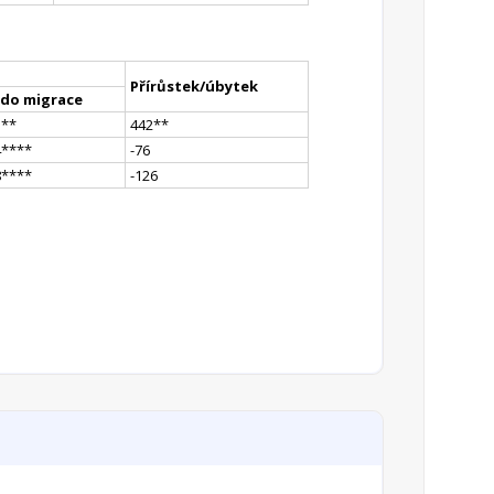
Přírůstek/úbytek
ldo migrace
5
*
*
442
*
*
4
**
**
-76
8
**
**
-126