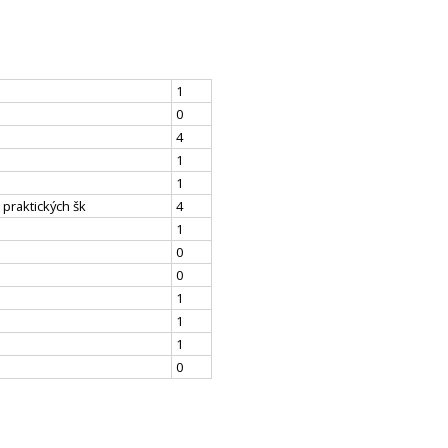
1
0
4
1
1
 praktických šk
4
1
0
0
1
1
1
0