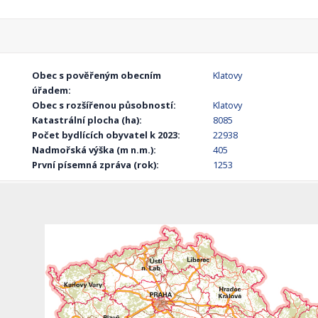
Obec s pověřeným obecním
Klatovy
úřadem:
Obec s rozšířenou působností:
Klatovy
Katastrální plocha (ha):
8085
Počet bydlících obyvatel k 2023:
22938
Nadmořská výška (m n.m.):
405
První písemná zpráva (rok):
1253