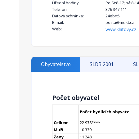
Úřední hodiny:
Po,St:8-17; pá:8-14
Telefon:
376 347 111
Datová schránka:
24ebrt5
E-mail:
posta@mukt.cz
Web:
www.klatovy.cz
Obyvatelstvo
SLDB 2001
SL
Počet obyvatel
Počet bydlících obyvatel
Celkem
22 938
**
**
Muži
10 339
Ženy
11 248