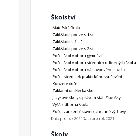
Školství
Mateřská škola
Zákl.škola pouze s 1.st.
Zákl.škola s 1.a 2.st.
Zákl.škola pouze s 2.st.
Počet škol v oboru gymnázií
Počet škol v oboru středních odborných škol a
Počet škol v oboru nástavbového studia
Počet středisek praktického vyučování
Konzervatoře
Základní umělecká škola
Jazykové školy s právem stát. Zkoušky
Vyšší odborná škola
Počet zařízení ústavní ochranné výchovy
Data pro rok 2021
Data pro rok 2021
Školy