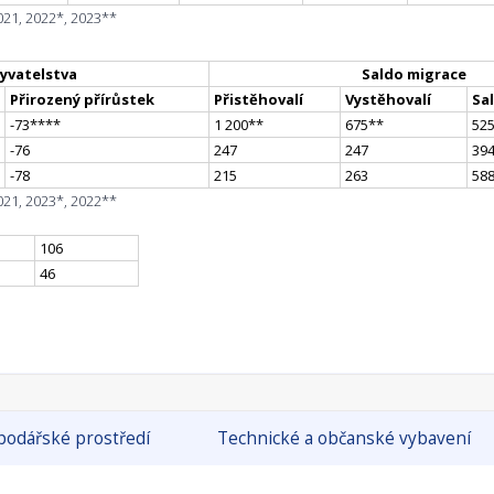
021, 2022*, 2023**
yvatelstva
Saldo migrace
Přirozený přírůstek
Přistěhovalí
Vystěhovalí
Sa
-73
**
**
1 200
*
*
675
*
*
52
-76
247
247
39
-78
215
263
58
021, 2023*, 2022**
106
46
odářské prostředí
Technické a občanské vybavení