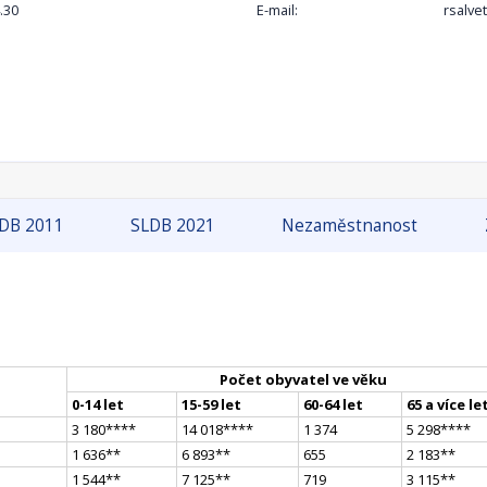
.30
E-mail:
rsalve
DB 2011
SLDB 2021
Nezaměstnanost
Počet obyvatel ve věku
0-14 let
15-59 let
60-64 let
65 a více le
3 180
**
**
14 018
**
**
1 374
5 298
**
**
1 636
*
*
6 893
*
*
655
2 183
*
*
1 544
*
*
7 125
*
*
719
3 115
*
*