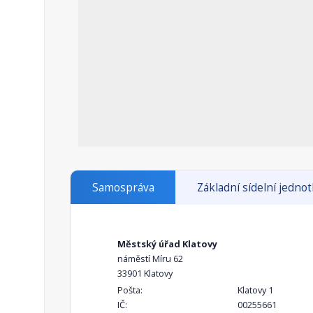
Samospráva
Základní sídelní jedno
Městský úřad Klatovy
náměstí Míru 62
33901 Klatovy
Pošta:
Klatovy 1
IČ:
00255661