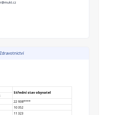
tr@mukt.cz
Zdravotnictví
Střední stav obyvatel
t
22 938
**
**
10 352
11 323