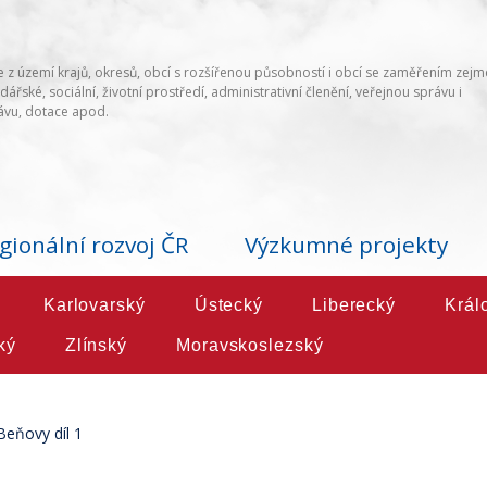
 z území krajů, okresů, obcí s rozšířenou působností i obcí se zaměřením zej
ářské, sociální, životní prostředí, administrativní členění, veřejnou správu i
vu, dotace apod.
gionální rozvoj ČR
Výzkumné projekty
Karlovarský
Ústecký
Liberecký
Král
ký
Zlínský
Moravskoslezský
Beňovy díl 1