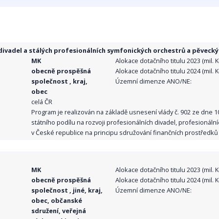
ivadel a stálých profesionálních symfonických orchestrů a pěvecký
MK
Alokace dotačního titulu 2023 (mil. Kč
obecně prospěšná
Alokace dotačního titulu 2024 (mil. Kč
společnost , kraj,
Územní dimenze ANO/NE:
obec
celá ČR
Program je realizován na základě usnesení vlády č. 902 ze dne 
státního podílu na rozvoji profesionálních divadel, profesionál
v České republice na principu sdružování finančních prostředků o
MK
Alokace dotačního titulu 2023 (mil. Kč
obecně prospěšná
Alokace dotačního titulu 2024 (mil. Kč
společnost , jiné, kraj,
Územní dimenze ANO/NE:
obec, občanské
sdružení, veřejná