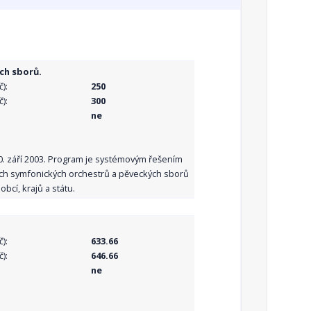
ch sborů.
):
250
):
300
ne
10. září 2003. Program je systémovým řešením
ních symfonických orchestrů a pěveckých sborů
bcí, krajů a státu.
):
633.66
):
646.66
ne