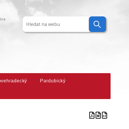
ména
ovehradecký
Pardubický