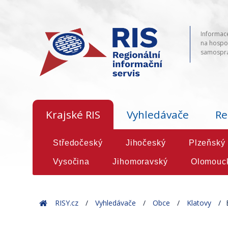
Informace
na hospod
samosprá
Krajské RIS
Vyhledávače
Re
Středočeský
Jihočeský
Plzeňský
Vysočina
Jihomoravský
Olomouc
Home
RISY.cz
Vyhledávače
Obce
Klatovy