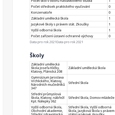
Počet škol v oboru nástavbového studia
1
Počet středisek praktického vyučování
0
Konzervatoře
0
Základní umělecká škola
1
Jazykové školy s právem stát. Zkoušky
1
Vyšší odborná škola
1
Počet zařízení ústavní ochranné výchovy
0
Data pro rok 2021
Data pro rok 2021
Školy
Základní umělecká
škola Josefa Kličky,
Základní umělecká škola
Klatovy, Plánická 208
Gymnázium Jaroslava
Vrchlického, Klatovy,
Střední škola
Národních mučedníků
347
Střední průmyslová
škola, Klatovy, nábřeží
Střední škola, Domov mládeže
Kpt. Nálepky 362
Vyšší odborná škola,
Střední škola, Vyšší odborná
Obchodní akademie,
škola, Jazyková škola s právem
Střední zdravotnická
státní jazykové zkoušky,