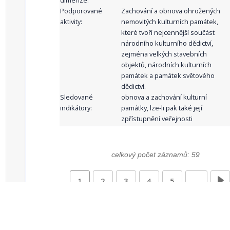
dimenze:
Podporované
Zachování a obnova ohrožených
aktivity:
nemovitých kulturních památek,
které tvoří nejcennější součást
národního kulturního dědictví,
zejména velkých stavebních
objektů, národních kulturních
památek a památek světového
dědictví.
Sledované
obnova a zachování kulturní
indikátory:
památky, lze-li pak také její
zpřístupnění veřejnosti
celkový počet záznamů: 59
1
2
3
4
5
…