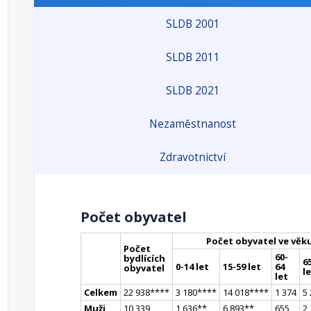
SLDB 2001
SLDB 2011
SLDB 2021
Nezaměstnanost
Zdravotnictví
Počet obyvatel
Počet obyvatel ve věk
Počet
60-
bydlících
65
0-14 let
15-59 let
64
obyvatel
l
let
Celkem
22 938
**
**
3 180
**
**
14 018
**
**
1 374
5
Muži
10 339
1 636
*
*
6 893
*
*
655
2