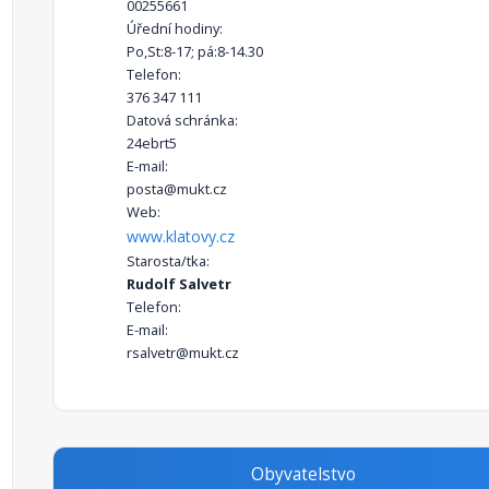
00255661
Úřední hodiny:
Po,St:8-17; pá:8-14.30
Telefon:
376 347 111
Datová schránka:
24ebrt5
E-mail:
posta@mukt.cz
Web:
www.klatovy.cz
Starosta/tka:
Rudolf Salvetr
Telefon:
E-mail:
rsalvetr@mukt.cz
Obyvatelstvo