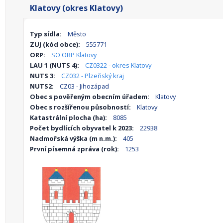
Klatovy (okres Klatovy)
Typ sídla:
Město
ZUJ (kód obce):
555771
ORP:
SO ORP Klatovy
LAU 1 (NUTS 4):
CZ0322 - okres Klatovy
NUTS 3:
CZ032 - Plzeňský kraj
NUTS2:
CZ03 - Jihozápad
Obec s pověřeným obecním úřadem:
Klatovy
Obec s rozšířenou působností:
Klatovy
Katastrální plocha (ha):
8085
Počet bydlících obyvatel k 2023:
22938
Nadmořská výška (m n.m.):
405
První písemná zpráva (rok):
1253