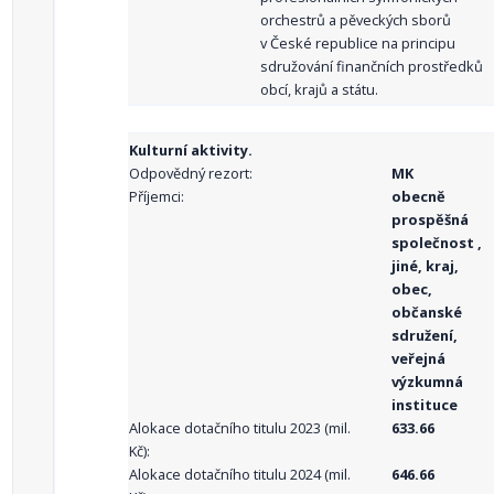
orchestrů a pěveckých sborů
v České republice na principu
sdružování finančních prostředků
obcí, krajů a státu.
Kulturní aktivity.
Odpovědný rezort:
MK
Příjemci:
obecně
prospěšná
společnost ,
jiné, kraj,
obec,
občanské
sdružení,
veřejná
výzkumná
instituce
Alokace dotačního titulu 2023 (mil.
633.66
Kč):
Alokace dotačního titulu 2024 (mil.
646.66