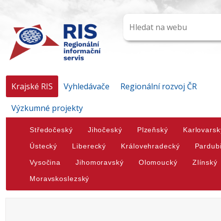
Krajské RIS
Vyhledávače
Regionální rozvoj ČR
Výzkumné projekty
Středočeský
Jihočeský
Plzeňský
Karlovarsk
Ústecký
Liberecký
Královehradecký
Pardub
Vysočina
Jihomoravský
Olomoucký
Zlínský
Moravskoslezský