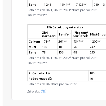
Ženy
11 248
1 544
*
*
7 125
*
*
719
3
Data pro rok 2021, 2022*, 2023**
Data pro rok 2021,
2022*, 2023**
Přírůstek obyvatelstva
Živě
Přirozený
Zemřelí
Přistěhova
narození
přírůstek
Celkem
178
*
*
261
*
*
-73
**
**
1 200
*
*
Muži
107
183
-76
247
Ženy
78
156
-78
215
Data pro rok 2021, 2023*, 2022**
Data pro rok 2021,
2023*, 2022**
Počet sňatků
106
Počet rozvodů
46
Data pro rok 2022
Data pro rok 2022
Zdroj dat:
ČSÚ