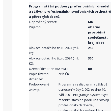
Program státní podpory profesionálních divadel
a stálých profesionálních symfonických orchestrů
a pěveckých sborů.
Odpovědný rezort:
MK
Příjemci:
obecně
prospěšná
společnost ,
kraj, obec
Alokace dotačního titulu 2023 (mil.
250
Kč):
Alokace dotačního titulu 2024 (mil.
300
Kč):
Územní dimenze ANO/NE:
ne
Popis územní
celá ČR
dimenze:
Podporované
Program je realizován na základě
aktivity:
usnesení vlády č. 902 ze dne 10.
září 2003. Program je systémovým
řešením státního podílu na rozvoji
profesionálních divadel,
profesionálních symfonických