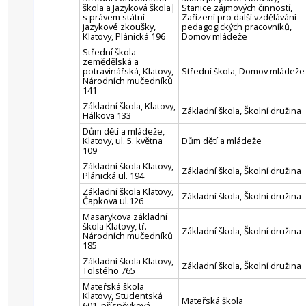
škola a Jazyková škola|
Stanice zájmových činností,
s právem státní
Zařízení pro další vzdělávání
jazykové zkoušky,
pedagogických pracovníků,
Klatovy, Plánická 196
Domov mládeže
Střední škola
zemědělská a
potravinářská, Klatovy,
Střední škola, Domov mládeže
Národních mučedníků
141
Základní škola, Klatovy,
Základní škola, Školní družina
Hálkova 133
Dům dětí a mládeže,
Klatovy, ul. 5. května
Dům dětí a mládeže
109
Základní škola Klatovy,
Základní škola, Školní družina
Plánická ul. 194
Základní škola Klatovy,
Základní škola, Školní družina
Čapkova ul.126
Masarykova základní
škola Klatovy, tř.
Základní škola, Školní družina
Národních mučedníků
185
Základní škola Klatovy,
Základní škola, Školní družina
Tolstého 765
Mateřská škola
Klatovy, Studentská
Mateřská škola
601, příspěvková