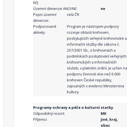
Kč):
Územní dimenze ANO/NE:
ne
Popis územní
celá ČR
dimenze:
Podporované
Program je nástrojem podpory
aktivity:
rozvoje oblasti knihoven,
poskytujících veřejné knihovnické a
informační služby dle zákona č.
257/2001 Sb., o knihovnách a
podmínkách poskytování veřejných
knihovnických a informačních
služeb, v platném znění. Je určen n
podporu činnosti více než 6 000
knihoven České republiky,
zapsaných v evidenci Ministerstva
kultury.
Programy ochrany a péče o kulturní statky.
Odpovědný rezort:
MK
Příjemci:
jiné, kraj,
obec