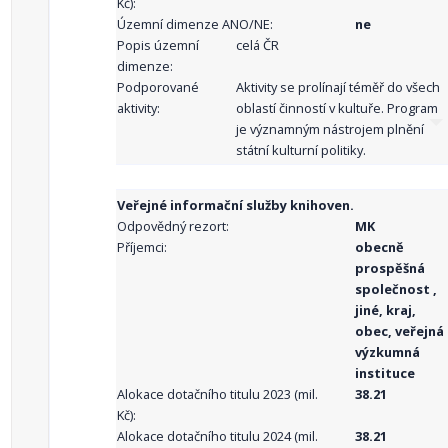
Kč):
Územní dimenze ANO/NE:
ne
Popis územní
celá ČR
dimenze:
Podporované
Aktivity se prolínají téměř do všech
aktivity:
oblastí činností v kultuře. Program
je významným nástrojem plnění
státní kulturní politiky.
Veřejné informační služby knihoven.
Odpovědný rezort:
MK
Příjemci:
obecně
prospěšná
společnost ,
jiné, kraj,
obec, veřejná
výzkumná
instituce
Alokace dotačního titulu 2023 (mil.
38.21
Kč):
Alokace dotačního titulu 2024 (mil.
38.21