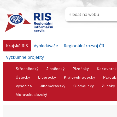
Krajské RIS
Vyhledávače
Regionální rozvoj ČR
Výzkumné projekty
Středočeský
Jihočeský
Plzeňský
Karlovarsk
Ústecký
Liberecký
Královehradecký
Pardub
Vysočina
Jihomoravský
Olomoucký
Zlínský
Moravskoslezský