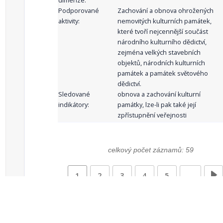
dimenze:
Podporované
Zachování a obnova ohrožených
aktivity:
nemovitých kulturních památek,
které tvoří nejcennější součást
národního kulturního dědictví,
zejména velkých stavebních
objektů, národních kulturních
památek a památek světového
dědictví.
Sledované
obnova a zachování kulturní
indikátory:
památky, lze-li pak také její
zpřístupnění veřejnosti
celkový počet záznamů: 59
1
2
3
4
5
…