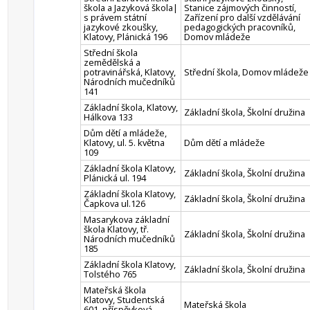
škola a Jazyková škola|
Stanice zájmových činností,
s právem státní
Zařízení pro další vzdělávání
jazykové zkoušky,
pedagogických pracovníků,
Klatovy, Plánická 196
Domov mládeže
Střední škola
zemědělská a
potravinářská, Klatovy,
Střední škola, Domov mládeže
Národních mučedníků
141
Základní škola, Klatovy,
Základní škola, Školní družina
Hálkova 133
Dům dětí a mládeže,
Klatovy, ul. 5. května
Dům dětí a mládeže
109
Základní škola Klatovy,
Základní škola, Školní družina
Plánická ul. 194
Základní škola Klatovy,
Základní škola, Školní družina
Čapkova ul.126
Masarykova základní
škola Klatovy, tř.
Základní škola, Školní družina
Národních mučedníků
185
Základní škola Klatovy,
Základní škola, Školní družina
Tolstého 765
Mateřská škola
Klatovy, Studentská
Mateřská škola
601, příspěvková