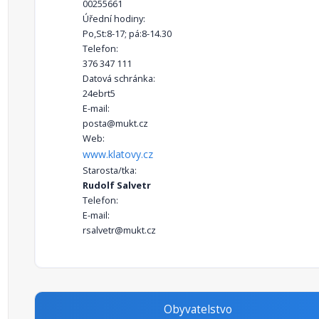
00255661
Úřední hodiny:
Po,St:8-17; pá:8-14.30
Telefon:
376 347 111
Datová schránka:
24ebrt5
E-mail:
posta@mukt.cz
Web:
www.klatovy.cz
Starosta/tka:
Rudolf Salvetr
Telefon:
E-mail:
rsalvetr@mukt.cz
Obyvatelstvo