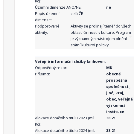
Kč):
Územní dimenze ANO/NE:
ne
Popis územní
celá ČR
dimenze:
Podporované
Aktivity se prolínají téměř do všech
aktivity:
oblastí činností v kultuře. Program
je významným nástrojem plnění
státní kulturní politiky.
Veřejné informační služby knihoven.
Odpovědný rezort:
MK
Příjemci:
obecně
prospěšná
společnost ,
jiné, kraj,
obec, veřejná
výzkumná
instituce
Alokace dotačního titulu 2023 (mil.
38.21
Kč):
Alokace dotačního titulu 2024 (mil.
38.21