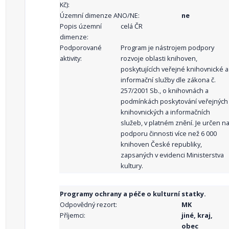
Kč):
Územní dimenze ANO/NE:
ne
Popis územní
celá ČR
dimenze:
Podporované
Program je nástrojem podpory
aktivity:
rozvoje oblasti knihoven,
poskytujících veřejné knihovnické a
informační služby dle zákona č.
257/2001 Sb., o knihovnách a
podmínkách poskytování veřejných
knihovnických a informačních
služeb, v platném znění. Je určen n
podporu činnosti více než 6 000
knihoven České republiky,
zapsaných v evidenci Ministerstva
kultury.
Programy ochrany a péče o kulturní statky.
Odpovědný rezort:
MK
Příjemci:
jiné, kraj,
obec