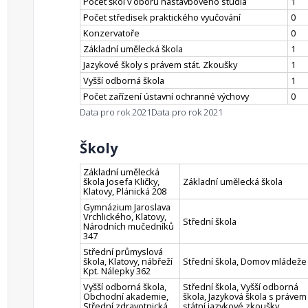
Počet škol v oboru nástavbového studia
1
Počet středisek praktického vyučování
0
Konzervatoře
0
Základní umělecká škola
1
Jazykové školy s právem stát. Zkoušky
1
Vyšší odborná škola
1
Počet zařízení ústavní ochranné výchovy
0
Data pro rok 2021
Data pro rok 2021
Školy
Základní umělecká
škola Josefa Kličky,
Základní umělecká škola
Klatovy, Plánická 208
Gymnázium Jaroslava
Vrchlického, Klatovy,
Střední škola
Národních mučedníků
347
Střední průmyslová
škola, Klatovy, nábřeží
Střední škola, Domov mládeže
Kpt. Nálepky 362
Vyšší odborná škola,
Střední škola, Vyšší odborná
Obchodní akademie,
škola, Jazyková škola s právem
Střední zdravotnická
státní jazykové zkoušky,