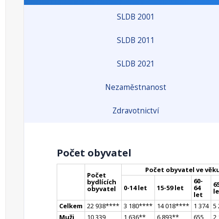
SLDB 2001
SLDB 2011
SLDB 2021
Nezaměstnanost
Zdravotnictví
Počet obyvatel
Počet obyvatel ve věk
Počet
60-
bydlících
65
0-14 let
15-59 let
64
obyvatel
l
let
Celkem
22 938
**
**
3 180
**
**
14 018
**
**
1 374
5
Muži
10 339
1 636
*
*
6 893
*
*
655
2