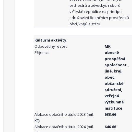
orchestrů a pěveckých sborů
v České republice na principu
sdružování finančních prostředků
obcí, krajů a státu.
Kulturní aktivity.
Odpovědný rezort:
MK
Příjemci:
obecně
prospěšná
společnost ,
jiné, kraj,
obec,
občanské
sdružení,
veřejná
výzkumná
instituce
Alokace dotačního titulu 2023 (mil.
633.66
Kč):
Alokace dotačního titulu 2024 (mil.
646.66