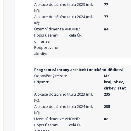
Alokace dotačního titulu 2023 (mil.
77
Kč):
Alokace dotačního titulu 2024 (mil.
77
Kč):
Územní dimenze ANO/NE:
ne
Popis územní
celá ČR
dimenze:
Podporované
aktivity:
Program záchrany architektonického dědictví.
Odpovědný rezort:
MK
Příjemci:
kraj, obec,
církev, stát
Alokace dotačního titulu 2023 (mil.
235
Kč):
Alokace dotačního titulu 2024 (mil.
235
Kč):
Územní dimenze ANO/NE:
ne
Popis územní
celá ČR