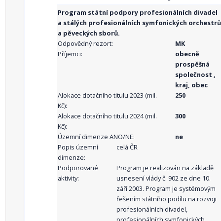
Program státní podpory profesionálních divadel
a stálých profesionálních symfonických orchestrů
a pěveckých sborů.
Odpovědný rezort:
MK
Příjemci:
obecně
prospěšná
společnost ,
kraj, obec
Alokace dotačního titulu 2023 (mil.
250
Kč):
Alokace dotačního titulu 2024 (mil.
300
Kč):
Územní dimenze ANO/NE:
ne
Popis územní
celá ČR
dimenze:
Podporované
Program je realizován na základě
aktivity:
usnesení vlády č. 902 ze dne 10.
září 2003. Program je systémovým
řešením státního podílu na rozvoji
profesionálních divadel,
profesionálních symfonických