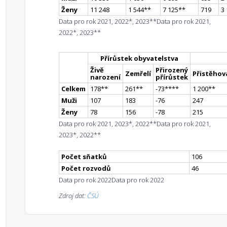
Ženy
11 248
1 544
*
*
7 125
*
*
719
3
Data pro rok 2021, 2022*, 2023**
Data pro rok 2021,
2022*, 2023**
Přírůstek obyvatelstva
Živě
Přirozený
Zemřelí
Přistěhova
narození
přírůstek
Celkem
178
*
*
261
*
*
-73
**
**
1 200
*
*
Muži
107
183
-76
247
Ženy
78
156
-78
215
Data pro rok 2021, 2023*, 2022**
Data pro rok 2021,
2023*, 2022**
Počet sňatků
106
Počet rozvodů
46
Data pro rok 2022
Data pro rok 2022
Zdroj dat:
ČSÚ