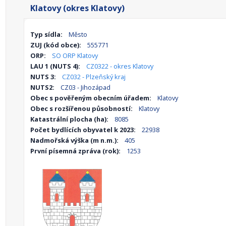
Klatovy (okres Klatovy)
Typ sídla:
Město
ZUJ (kód obce):
555771
ORP:
SO ORP Klatovy
LAU 1 (NUTS 4):
CZ0322 - okres Klatovy
NUTS 3:
CZ032 - Plzeňský kraj
NUTS2:
CZ03 - Jihozápad
Obec s pověřeným obecním úřadem:
Klatovy
Obec s rozšířenou působností:
Klatovy
Katastrální plocha (ha):
8085
Počet bydlících obyvatel k 2023:
22938
Nadmořská výška (m n.m.):
405
První písemná zpráva (rok):
1253