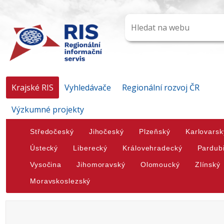
Krajské RIS
Vyhledávače
Regionální rozvoj ČR
Výzkumné projekty
Středočeský
Jihočeský
Plzeňský
Karlovarsk
Ústecký
Liberecký
Královehradecký
Pardub
Vysočina
Jihomoravský
Olomoucký
Zlínský
Moravskoslezský