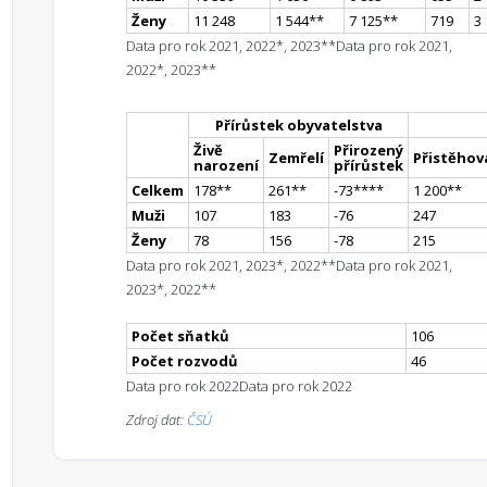
Ženy
11 248
1 544
*
*
7 125
*
*
719
3
Data pro rok 2021, 2022*, 2023**
Data pro rok 2021,
2022*, 2023**
Přírůstek obyvatelstva
Živě
Přirozený
Zemřelí
Přistěhova
narození
přírůstek
Celkem
178
*
*
261
*
*
-73
**
**
1 200
*
*
Muži
107
183
-76
247
Ženy
78
156
-78
215
Data pro rok 2021, 2023*, 2022**
Data pro rok 2021,
2023*, 2022**
Počet sňatků
106
Počet rozvodů
46
Data pro rok 2022
Data pro rok 2022
Zdroj dat:
ČSÚ