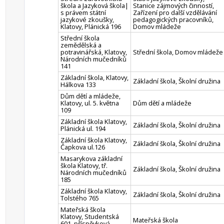
škola a Jazyková škola|
Stanice zájmových činností,
s právem státní
Zařízení pro další vzdělávání
jazykové zkoušky,
pedagogických pracovníků,
Klatovy, Plánická 196
Domov mládeže
Střední škola
zemědělská a
potravinářská, Klatovy,
Střední škola, Domov mládeže
Národních mučedníků
141
Základní škola, Klatovy,
Základní škola, Školní družina
Hálkova 133
Dům dětí a mládeže,
Klatovy, ul. 5. května
Dům dětí a mládeže
109
Základní škola Klatovy,
Základní škola, Školní družina
Plánická ul. 194
Základní škola Klatovy,
Základní škola, Školní družina
Čapkova ul.126
Masarykova základní
škola Klatovy, tř.
Základní škola, Školní družina
Národních mučedníků
185
Základní škola Klatovy,
Základní škola, Školní družina
Tolstého 765
Mateřská škola
Klatovy, Studentská
Mateřská škola
601, příspěvková