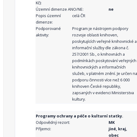
Kč):
Územní dimenze ANO/NE:
ne
Popis územní
celá ČR
dimenze:
Podporované
Program je nástrojem podpory
aktivity:
rozvoje oblasti knihoven,
poskytujících veřejné knihovnické a
informační služby dle zákona č.
257/2001 Sb., o knihovnách a
podmínkách poskytování veřejných
knihovnických a informačních
služeb, v platném znění. Je určen n
podporu činnosti více než 6 000
knihoven České republiky,
zapsaných v evidenci Ministerstva
kultury.
Programy ochrany a péče o kulturní statky.
Odpovědný rezort:
MK
Příjemci:
jiné, kraj,
obec