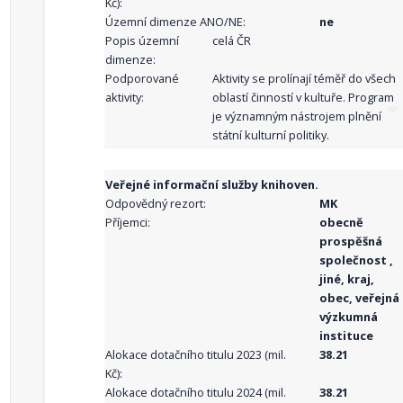
Kč):
Územní dimenze ANO/NE:
ne
Popis územní
celá ČR
dimenze:
Podporované
Aktivity se prolínají téměř do všech
aktivity:
oblastí činností v kultuře. Program
je významným nástrojem plnění
státní kulturní politiky.
Veřejné informační služby knihoven.
Odpovědný rezort:
MK
Příjemci:
obecně
prospěšná
společnost ,
jiné, kraj,
obec, veřejná
výzkumná
instituce
Alokace dotačního titulu 2023 (mil.
38.21
Kč):
Alokace dotačního titulu 2024 (mil.
38.21