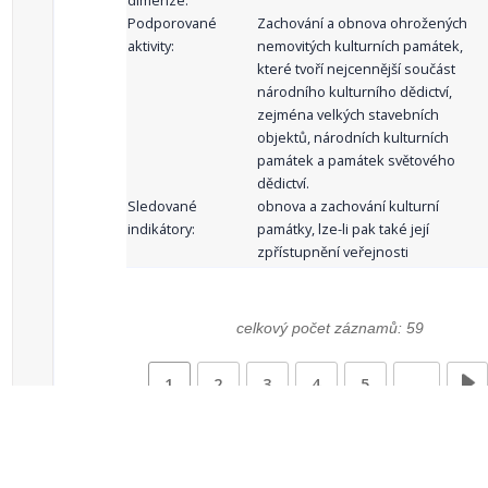
dimenze:
Podporované
Zachování a obnova ohrožených
aktivity:
nemovitých kulturních památek,
které tvoří nejcennější součást
národního kulturního dědictví,
zejména velkých stavebních
objektů, národních kulturních
památek a památek světového
dědictví.
Sledované
obnova a zachování kulturní
indikátory:
památky, lze-li pak také její
zpřístupnění veřejnosti
celkový počet záznamů: 59
1
2
3
4
5
…