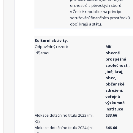
orchestrů a pěveckých sborů
v České republice na principu
sdružování finančních prostředků
obcí, krajů a státu.
Kulturní aktivity.
Odpovědný rezort:
MK
Příjemci:
obecně
prospěšná
společnost ,
jiné, kraj,
obec,
občanské
sdružení,
veřejná
výzkumná
instituce
Alokace dotačního titulu 2023 (mil.
633.66
Kč):
Alokace dotačního titulu 2024 (mil.
646.66