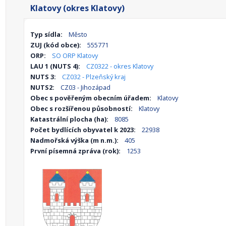
Klatovy (okres Klatovy)
Typ sídla:
Město
ZUJ (kód obce):
555771
ORP:
SO ORP Klatovy
LAU 1 (NUTS 4):
CZ0322 - okres Klatovy
NUTS 3:
CZ032 - Plzeňský kraj
NUTS2:
CZ03 - Jihozápad
Obec s pověřeným obecním úřadem:
Klatovy
Obec s rozšířenou působností:
Klatovy
Katastrální plocha (ha):
8085
Počet bydlících obyvatel k 2023:
22938
Nadmořská výška (m n.m.):
405
První písemná zpráva (rok):
1253