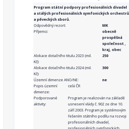
Program státní podpory profesionálních divadel
a stálých profesionálních symfonických orchestrů
a pěveckých sborů.
Odpovědný rezort:
MK
Příjemci:
obecně
prospěšná
společnost ,
kraj, obec
Alokace dotačního titulu 2023 (mil.
250
Kč):
Alokace dotačního titulu 2024 (mil.
300
Kč):
Územní dimenze ANO/NE:
ne
Popis územní
celá ČR
dimenze:
Podporované
Program je realizován na základě
aktivity:
usnesení vlády č. 902 ze dne 10.
září 2003. Program je systémovým
řešením státního podílu na rozvoji
profesionálních divadel,
profesionálních symfonických