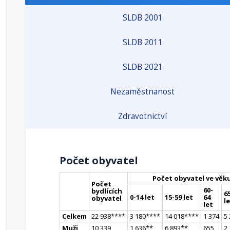
SLDB 2001
SLDB 2011
SLDB 2021
Nezaměstnanost
Zdravotnictví
Počet obyvatel
Počet obyvatel ve věk
Počet
60-
bydlících
65
0-14 let
15-59 let
64
obyvatel
l
let
Celkem
22 938
**
**
3 180
**
**
14 018
**
**
1 374
5
Muži
10 339
1 636
*
*
6 893
*
*
655
2