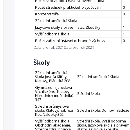
Počet škol v oboru nástavbového studia
1
Počet středisek praktického vyučování
0
Konzervatoře
0
Základní umělecká škola
1
Jazykové školy s právem stát. Zkoušky
1
Vyšší odborná škola
1
Počet zařízení ústavní ochranné výchovy
0
Data pro rok 2021
Data pro rok 2021
Školy
Základní umělecká
škola Josefa Kličky,
Základní umělecká škola
Klatovy, Plánická 208
Gymnázium Jaroslava
Vrchlického, Klatovy,
Střední škola
Národních mučedníků
347
Střední průmyslová
škola, Klatovy, nábřeží
Střední škola, Domov mládeže
Kpt. Nálepky 362
Vyšší odborná škola,
Střední škola, Vyšší odborná
Obchodní akademie,
škola, Jazyková škola s právem
Střední zdravotnická
státní jazykové zkoušky,