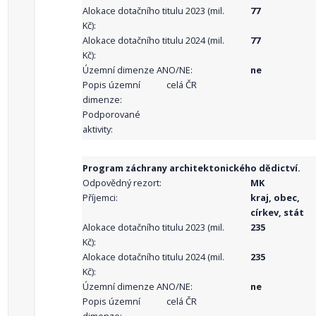
Alokace dotačního titulu 2023 (mil.
77
Kč):
Alokace dotačního titulu 2024 (mil.
77
Kč):
Územní dimenze ANO/NE:
ne
Popis územní
celá ČR
dimenze:
Podporované
aktivity:
Program záchrany architektonického dědictví.
Odpovědný rezort:
MK
Příjemci:
kraj, obec,
církev, stát
Alokace dotačního titulu 2023 (mil.
235
Kč):
Alokace dotačního titulu 2024 (mil.
235
Kč):
Územní dimenze ANO/NE:
ne
Popis územní
celá ČR