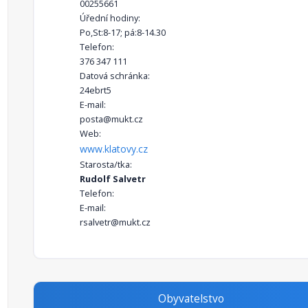
00255661
Úřední hodiny:
Po,St:8-17; pá:8-14.30
Telefon:
376 347 111
Datová schránka:
24ebrt5
E-mail:
posta@mukt.cz
Web:
www.klatovy.cz
Starosta/tka:
Rudolf Salvetr
Telefon:
E-mail:
rsalvetr@mukt.cz
Obyvatelstvo