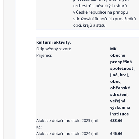
orchestrů a pěveckých sborů
v České republice na principu
sdružování finančních prostředků
obcí, krajů a státu.
Kulturní aktivity.
Odpovědný rezort:
MK
Příjemci:
obecně
prospěšná
společnost ,
jiné, kraj,
obec,
občanské
sdružení,
veřejná
výzkumná
instituce
Alokace dotačního titulu 2023 (mil.
633.66
Kč):
Alokace dotačního titulu 2024 (mil.
646.66