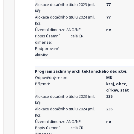
Alokace dotačního titulu 2023 (mil.
77
Kč):
Alokace dotačního titulu 2024 (mil.
77
Kč):
Územní dimenze ANO/NE:
ne
Popis územní
celá ČR
dimenze:
Podporované
aktivity:
Program záchrany architektonického dědictví.
Odpovědný rezort:
MK
Příjemci:
kraj, obec,
církev, stát
Alokace dotačního titulu 2023 (mil.
235
Kč):
Alokace dotačního titulu 2024 (mil.
235
Kč):
Územní dimenze ANO/NE:
ne
Popis územní
celá ČR