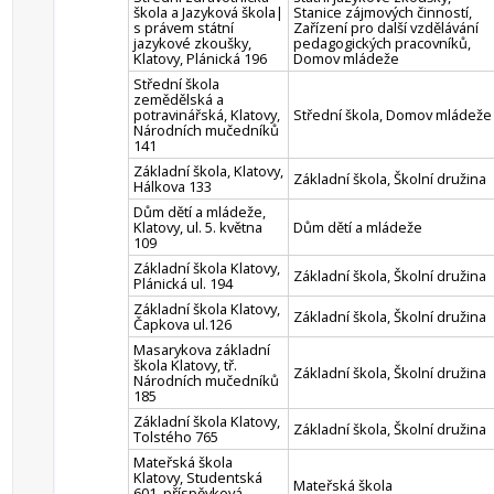
škola a Jazyková škola|
Stanice zájmových činností,
s právem státní
Zařízení pro další vzdělávání
jazykové zkoušky,
pedagogických pracovníků,
Klatovy, Plánická 196
Domov mládeže
Střední škola
zemědělská a
potravinářská, Klatovy,
Střední škola, Domov mládeže
Národních mučedníků
141
Základní škola, Klatovy,
Základní škola, Školní družina
Hálkova 133
Dům dětí a mládeže,
Klatovy, ul. 5. května
Dům dětí a mládeže
109
Základní škola Klatovy,
Základní škola, Školní družina
Plánická ul. 194
Základní škola Klatovy,
Základní škola, Školní družina
Čapkova ul.126
Masarykova základní
škola Klatovy, tř.
Základní škola, Školní družina
Národních mučedníků
185
Základní škola Klatovy,
Základní škola, Školní družina
Tolstého 765
Mateřská škola
Klatovy, Studentská
Mateřská škola
601, příspěvková