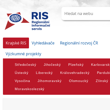
Krajské RIS
Vyhledávače
Regionální rozvoj ČR
Výzkumné projekty
Středočeský
Jihočeský
Plzeňský
Karlovarsk
Ústecký
Liberecký
Královehradecký
Pardub
Vysočina
Jihomoravský
Olomoucký
Zlínský
Moravskoslezský