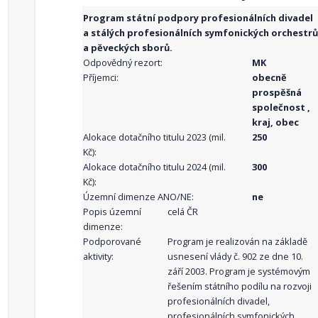
Program státní podpory profesionálních divadel
a stálých profesionálních symfonických orchestrů
a pěveckých sborů.
Odpovědný rezort:
MK
Příjemci:
obecně
prospěšná
společnost ,
kraj, obec
Alokace dotačního titulu 2023 (mil.
250
Kč):
Alokace dotačního titulu 2024 (mil.
300
Kč):
Územní dimenze ANO/NE:
ne
Popis územní
celá ČR
dimenze:
Podporované
Program je realizován na základě
aktivity:
usnesení vlády č. 902 ze dne 10.
září 2003. Program je systémovým
řešením státního podílu na rozvoji
profesionálních divadel,
profesionálních symfonických