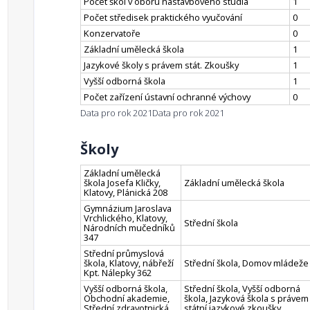
Počet škol v oboru nástavbového studia
1
Počet středisek praktického vyučování
0
Konzervatoře
0
Základní umělecká škola
1
Jazykové školy s právem stát. Zkoušky
1
Vyšší odborná škola
1
Počet zařízení ústavní ochranné výchovy
0
Data pro rok 2021
Data pro rok 2021
Školy
Základní umělecká
škola Josefa Kličky,
Základní umělecká škola
Klatovy, Plánická 208
Gymnázium Jaroslava
Vrchlického, Klatovy,
Střední škola
Národních mučedníků
347
Střední průmyslová
škola, Klatovy, nábřeží
Střední škola, Domov mládeže
Kpt. Nálepky 362
Vyšší odborná škola,
Střední škola, Vyšší odborná
Obchodní akademie,
škola, Jazyková škola s právem
Střední zdravotnická
státní jazykové zkoušky,