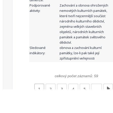
dimenze:
Podporované
Zachování a obnova ohrožených
aktivity:
nemovitých kulturních památek,
které tvoří nejcennější součást
národního kulturního dědictví,
zejména velkých stavebních
objektů, národních kulturních
památek a památek světového
dědictví.
Sledované
obnova a zachování kulturní
indikátory:
památky, lze-li pak také její
zpřístupnění veřejnosti
celkový počet záznamů: 59
1
2
3
4
5
…