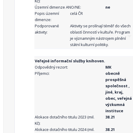
Kč):
Územní dimenze ANO/NE:
ne
Popis územní
celá ČR
dimenze:
Podporované
Aktivity se prolínají téměř do všech
aktivity:
oblastí činností v kultuře. Program
je významným nástrojem plnění
státní kulturní politiky.
Veřejné informační služby knihoven.
Odpovědný rezort:
MK
Příjemci:
obecně
prospěšná
společnost ,
jiné, kraj,
obec, veřejná
výzkumná
instituce
Alokace dotačního titulu 2023 (mil.
38.21
Kč):
Alokace dotačního titulu 2024 (mil.
38.21