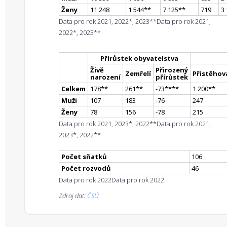
Ženy
11 248
1 544
*
*
7 125
*
*
719
3
Data pro rok 2021, 2022*, 2023**
Data pro rok 2021,
2022*, 2023**
Přírůstek obyvatelstva
Živě
Přirozený
Zemřelí
Přistěhova
narození
přírůstek
Celkem
178
*
*
261
*
*
-73
**
**
1 200
*
*
Muži
107
183
-76
247
Ženy
78
156
-78
215
Data pro rok 2021, 2023*, 2022**
Data pro rok 2021,
2023*, 2022**
Počet sňatků
106
Počet rozvodů
46
Data pro rok 2022
Data pro rok 2022
Zdroj dat:
ČSÚ