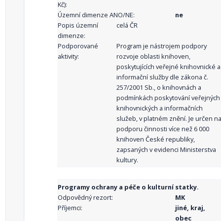
Kč):
Územní dimenze ANO/NE:
ne
Popis územní
celá ČR
dimenze:
Podporované
Program je nástrojem podpory
aktivity:
rozvoje oblasti knihoven,
poskytujících veřejné knihovnické a
informační služby dle zákona č.
257/2001 Sb., o knihovnách a
podmínkách poskytování veřejných
knihovnických a informačních
služeb, v platném znění. Je určen n
podporu činnosti více než 6 000
knihoven České republiky,
zapsaných v evidenci Ministerstva
kultury.
Programy ochrany a péče o kulturní statky.
Odpovědný rezort:
MK
Příjemci:
jiné, kraj,
obec