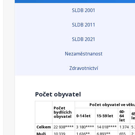
SLDB 2001
SLDB 2011
SLDB 2021
Nezaměstnanost
Zdravotnictví
Počet obyvatel
Počet obyvatel ve věk
Počet
60-
bydlících
65
0-14 let
15-59 let
64
obyvatel
l
let
Celkem
22 938
**
**
3 180
**
**
14 018
**
**
1 374
5
Muži
10 339
1 636
*
*
6 893
*
*
655
2