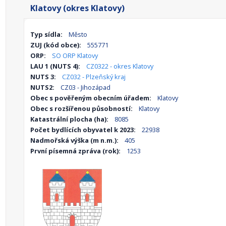
Klatovy (okres Klatovy)
Typ sídla:
Město
ZUJ (kód obce):
555771
ORP:
SO ORP Klatovy
LAU 1 (NUTS 4):
CZ0322 - okres Klatovy
NUTS 3:
CZ032 - Plzeňský kraj
NUTS2:
CZ03 - Jihozápad
Obec s pověřeným obecním úřadem:
Klatovy
Obec s rozšířenou působností:
Klatovy
Katastrální plocha (ha):
8085
Počet bydlících obyvatel k 2023:
22938
Nadmořská výška (m n.m.):
405
První písemná zpráva (rok):
1253