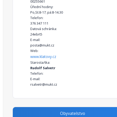
00255661
Úřední hodiny:
Po,St:8-17; pá:8-14.30
Telefon:
376 347 111
Datová schránka:
24ebrt5
E-mail:
posta@mukt.cz
Web:
www.klatovy.cz
Starosta/tka:
Rudolf Salvetr
Telefon:
E-mail:
rsalvetr@mukt.cz
Obyvatelstvo