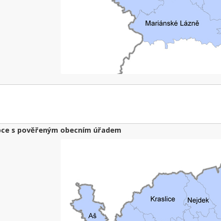
ce s pověřeným obecním úřadem