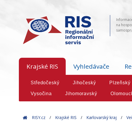
Informace
na hospod
samosprá
Krajské RIS
Vyhledávače
Re
Středočeský
Jihočeský
Plzeňský
Vysočina
Jihomoravský
Olomouc
Home
RISY.cz
Krajské RIS
Karlovarský kraj
Ve