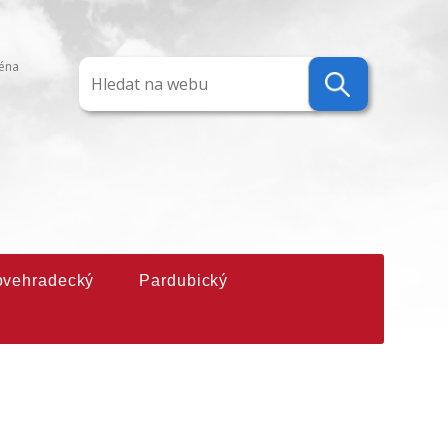
ména
ovehradecký
Pardubický