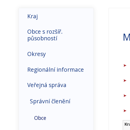
Kraj
Hospodářské prostředí
Obce s rozšíř.
M
působností
Infrastruktura-
doprava, ICT
Okresy
Makroekonomické
Regionální informace
ukazatele
Euroregiony
Veřejná správa
Organizační struktura
Místní akční skupiny
Správní členění
Přímé zahraniční
investice
O kraji
Obce
Kr
Trh práce