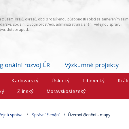
 z území krajů, okresů, obcí s rozšířenou působností i obcí se zaměřením zej
ářské, sociální, životní prostředí, administrativní členění, veřejnou správu i
vu, dotace apod.
gionální rozvoj ČR
Výzkumné projekty
Karlovarský
Ústecký
Liberecký
Král
ký
Zlínský
Moravskoslezský
řejná správa
Správní členění
Územní členění - mapy