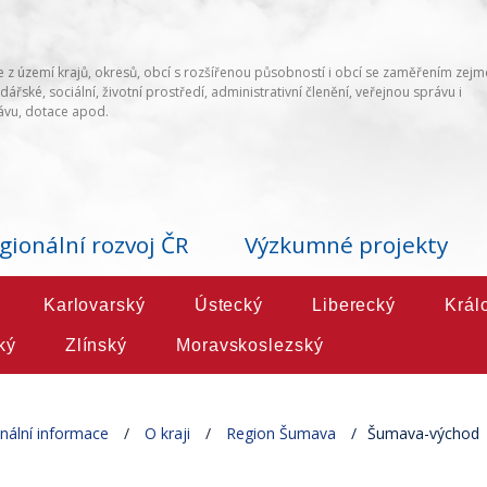
 z území krajů, okresů, obcí s rozšířenou působností i obcí se zaměřením zej
ářské, sociální, životní prostředí, administrativní členění, veřejnou správu i
vu, dotace apod.
gionální rozvoj ČR
Výzkumné projekty
Karlovarský
Ústecký
Liberecký
Král
ký
Zlínský
Moravskoslezský
nální informace
O kraji
Region Šumava
Šumava-východ