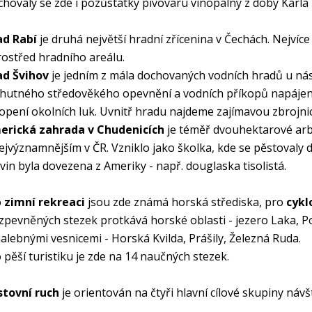
hovaly se zde i pozůstatky pivovaru vinopalny z doby Karla 
ad Rabí
je druhá největší hradní zřícenina v Čechách. Nejvíce
ostřed hradního areálu.
ad Švihov
je jedním z mála dochovaných vodních hradů u nás
utného středověkého opevnění a vodních příkopů napájen
opení okolních luk. Uvnitř hradu najdeme zajímavou zbrojnic
erická zahrada v Chudenicích
je téměř dvouhektarové arb
ejvýznamnějším v ČR. Vzniklo jako školka, kde se pěstovaly d
vin byla dovezena z Ameriky - např. douglaska tisolistá.
o
zimní rekreaci
jsou zde známá horská střediska, pro
cykl
 zpevněných stezek protkává horské oblasti - jezero Laka, Po
alebnými vesnicemi - Horská Kvilda, Prášily, Železná Ruda.
 pěší turistiku je zde na 14 naučných stezek.
stovní ruch
je orientován na čtyři hlavní cílové skupiny návš