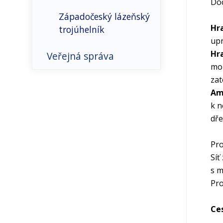
Doc
Západočeský lázeňský
Hr
trojúhelník
upr
Hr
Veřejná správa
moh
zat
Správní členění
Am
k n
Obce
dře
Obce s rozšíř.
Pr
působností
Síť
s m
Okresy
Pro
Územní členění - mapy
Ce