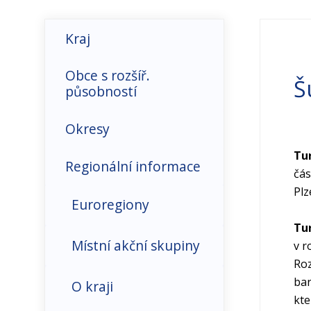
Kraj
Hospodářské prostředí
Obce s rozšíř.
Š
působností
Infrastruktura-
doprava, ICT
Okresy
Tur
Makroekonomické
Regionální informace
čás
ukazatele
Plz
Euroregiony
Organizační struktura
Tur
Místní akční skupiny
v r
Přímé zahraniční
Roz
investice
bar
O kraji
kte
Trh práce