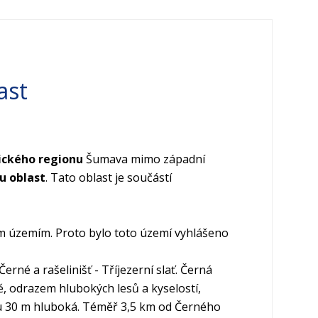
ast
tického regionu
Šumava
mimo západní
u oblast
. Tato oblast je součástí
m územím. Proto bylo toto území vyhlášeno
rné a rašelinišť - Tříjezerní slať. Černá
 odrazem hlubokých lesů a kyselostí,
sou 30 m hluboká. Téměř 3,5 km od Černého