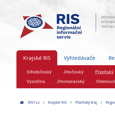
Informace
na hospod
samosprá
Krajské RIS
Vyhledávače
Re
Středočeský
Jihočeský
Plzeňský
Vysočina
Jihomoravský
Olomouc
Home
RISY.cz
Krajské RIS
Plzeňský kraj
Regio