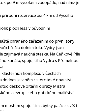
 potok po 9 m vysokém vodopádu, nad nímž je
 přírodní rezervace asi 4 km od Vyššího
kolik ploch lesa v původním
 zvláště chráněno zařazením do první zóny
vočichů. Na dolním toku Vydry jsou
ede zajímavá naučná stezka. Na Čeňkově Pile
ho kanálu, spojujícího Vydru s Křemelnou.
va.
h klášterních komplexů v Čechách.
a dodnes je v něm cisterciácké opatství.
 odtud deskové oltářní obrazy Mistra
ského a evropského gotického malířství.
 mostem spojujícím zbytky paláce s věží.