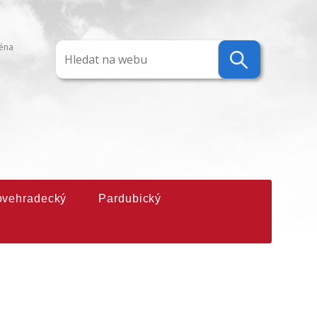
ména
ovehradecký
Pardubický