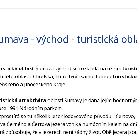
umava - východ - turistická obl
istická oblast
Šumava-východ se rozkládá na území
turis
ti této oblasti,
Chodska
, které tvoří samostatnou
turisticko
eňského a Jihočeského kraje
istická atraktivita
oblasti Šumavy je dána jejím hodnotný
oce 1991 Národním parkem.
prostírá se tu několik jezer ledovcového původu - Čertovo, Če
va Černého a Čertova jezera vzniká humózním kalem na dně,
rá způsobuje, že v jezerech není žádný život. Obě jezera j