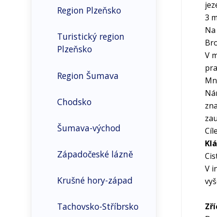
jez
Region Plzeňsko
3 m
Sociální prostředí
Na 
Turistický region
Bro
Plzeňsko
Bydlení
V m
pra
Region Šumava
Obyvatelstvo
Mno
Nár
Chodsko
Příjemci a průměrné
zna
výše důchodů
zau
Šumava-východ
Cíl
Základní demografické
Klá
údaje
Západočeské lázně
Cis
V i
Krušné hory-západ
vyš
Tachovsko-Stříbrsko
Zří