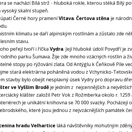
era se nachází Bílá strž - hluboká rokle, kterou stéká Bílý
 vysoký skalní stupeň.
úpatí Černé hory pramení
Vltava
.
Čertova stěna
je národní
du.
ístním klimatu se daří alpinským rostlinám a zůstalo zde ně
lesním stavu.
ho peřejí tvoří i říčka
Vydra
. Její hluboké údolí Povydří je
odního parku Šumava. Žije zde mnoho vzácných rostlin a ži
telné stopy po rýžování zlata. Od Antýglu k Čeňkově Pile v
jme stará elektrárna poháněná vodou z Vchynicko-Tetovské
em stavby bylo obejít nesplavný úsek Vydry pro dopravu dře
šter ve Vyšším Brodě
je jedním z nejcennějších a největšíc
terciácký klášter založil Petr Vok z Rožmberka okolo r. 1259 
nteriérech je unikátní knihovna se 70 000 svazky. Pocházejí
ebrodského, které jsou jednou z nejvzácnějších památek če
cenina hradu Velhartice
láká návštěvníky mohutným zděným