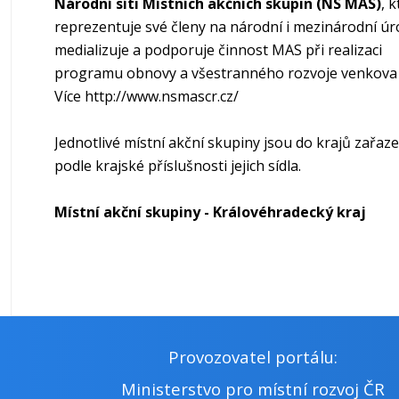
Národní síti Místních akčních skupin (NS MAS)
, 
Kladské pomezí
reprezentuje své členy na národní i mezinárodní úr
medializuje a podporuje činnost MAS při realizaci
Orlické hory a podhůří
programu obnovy a všestranného rozvoje venkova
Více
http://www.nsmascr.cz/
Pardubicko
Jednotlivé místní akční skupiny jsou do krajů zařaz
Podzvičinsko
podle krajské příslušnosti jejich sídla.
Místní akční skupiny - Královéhradecký kraj
Svitavsko
Ústecko
Provozovatel portálu:
Ministerstvo pro místní rozvoj ČR