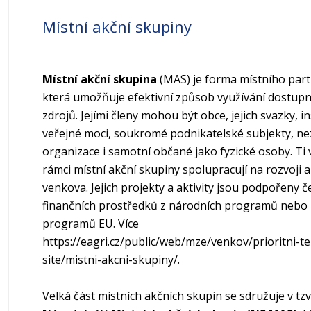
Obyvatelstvo
Obce
Místní akční skupiny
Krkonoše
Příjemci a průměrné výše důchodů
Obce s rozšíř. působností
Krkonoše-střed
Místní akční skupina
(MAS) je forma místního part
Základní demografické údaje
Okresy
která umožňuje efektivní způsob využívání dostup
Krkonoše-východ
zdrojů. Jejími členy mohou být obce, jejich svazky, in
Územní členění - mapy
veřejné moci, soukromé podnikatelské subjekty, ne
organizace i samotní občané jako fyzické osoby. Ti v
Krkonoše-západ
rámci místní akční skupiny spolupracují na rozvoji 
venkova. Jejich projekty a aktivity jsou podpořeny 
Východní čechy
finančních prostředků z národních programů nebo 
programů EU. Více
Chrudimsko-Hlinecko
https://eagri.cz/public/web/mze/venkov/prioritni-t
site/mistni-akcni-skupiny/
.
Hradecko a Bydžovsko-Chlumecko
Velká část místních akčních skupin se sdružuje v tzv