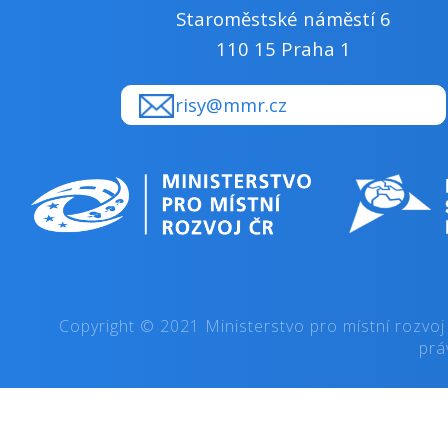
Staroměstské náměstí 6
110 15 Praha 1
risy@mmr.cz
Copyright © 2021 Ministerstvo pro místní rozvoj
prá