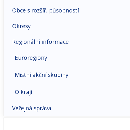
Hospodářské prostředí
Obce s rozšíř. působností
Infrastruktura-doprava, ICT
Okresy
Makroekonomické ukazatele
Regionální informace
Organizační struktura
Euroregiony
Přímé zahraniční investice
Místní akční skupiny
Trh práce
O kraji
Sociální prostředí
Veřejná správa
Český ráj
Bydlení
Správní členění
Český ráj - turistická oblast