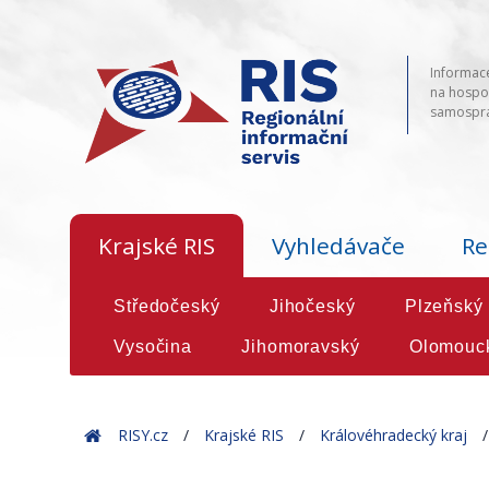
Informace
na hospod
samosprá
Krajské RIS
Vyhledávače
Re
Středočeský
Jihočeský
Plzeňský
Vysočina
Jihomoravský
Olomouc
Home
RISY.cz
Krajské RIS
Královéhradecký kraj