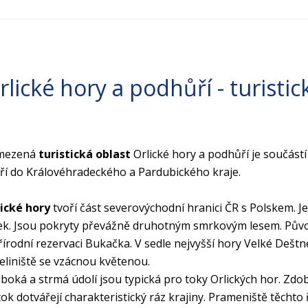
rlické hory a podhůří - turistic
mezená
turistická oblast
Orlické hory a podhůří je součást
ří do Královéhradeckého a Pardubického kraje.
ické hory
tvoří část severovýchodní hranici ČR s Polskem. 
ek. Jsou pokryty převážně druhotným smrkovým lesem. Půvo
řírodní rezervaci Bukačka. V sedle nejvyšší hory Velké Deštn
eliniště se vzácnou květenou.
boká a strmá údolí jsou typická pro toky Orlických hor. Zdob
ok dotvářejí charakteristický ráz krajiny. Prameniště těchto