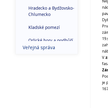
Nej
nád
Hradecko a Bydžovsko-
pav
Chlumecko
Dy
Prv
Kladské pomezí
zám
19.
Orlické hory a podhůří
zah
Veřejná správa
náb
Pardubicko
V
z
Správní členění
fas
Podzvičinsko
Zá
Obce
Pod
Svitavsko
je 
Obce s rozšíř.
167
působností
Ústecko
Okresy