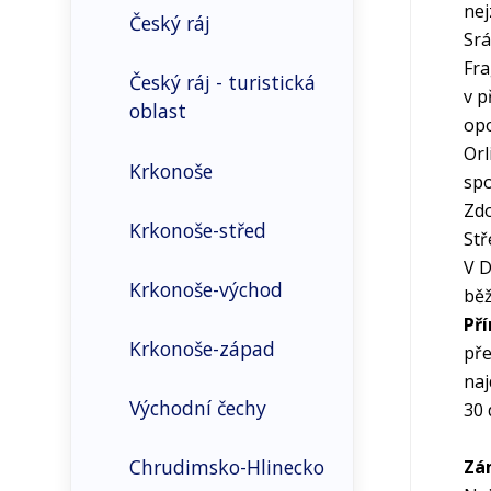
nej
Český ráj
Srá
Sociální prostředí
Fra
Český ráj - turistická
v p
oblast
Bydlení
opo
Orl
Krkonoše
Obyvatelstvo
spo
Zdo
Krkonoše-střed
Příjemci a průměrné
Stř
výše důchodů
V D
Krkonoše-východ
běž
Základní demografické
Pří
údaje
Krkonoše-západ
pře
naj
Východní čechy
30 
Chrudimsko-Hlinecko
Zá