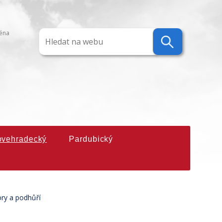
ména
ovehradecký
Pardubický
ory a podhůří