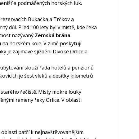
amenišť a podmáčených horských luk.
rezervacích Bukačka a Trčkov a
ý důl. Před 100 lety byl v místě, kde řeka
ý most nazývaný
Zemská brána
.
zdu na horském kole. V zimě poskytují
ky je zajímavé sjíždění Divoké Orlice a
ubytování slouží řada hotelů a penzionů.
ovicích je šest vleků a desítky kilometrů
 starého řečiště. Místy mokré louky
ěnými rameny řeky Orlice. V oblasti
 oblasti patří k nejnavštěvovanějším.