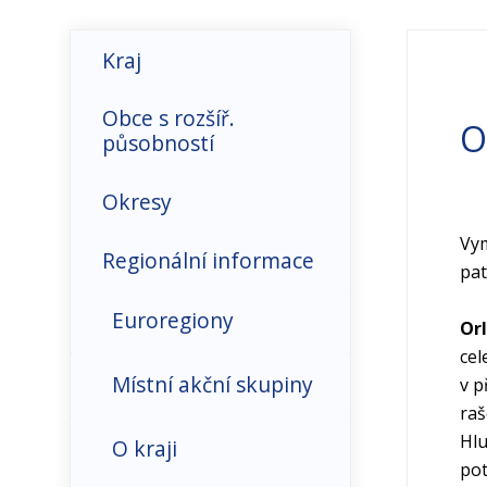
Kraj
Hospodářské prostředí
Obce s rozšíř.
O
působností
Infrastruktura-
doprava, ICT
Okresy
Vy
Makroekonomické
Regionální informace
pat
ukazatele
Euroregiony
Orl
Organizační struktura
cel
Místní akční skupiny
v p
Přímé zahraniční
raš
investice
Hlu
O kraji
pot
Trh práce