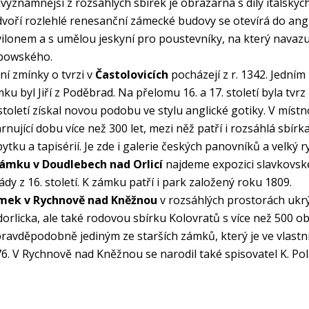
významnější z rozsáhlých sbírek je obrazárna s díly italský
voří rozlehlé renesanční zámecké budovy se otevírá do ang
ilonem a s umělou jeskyní pro poustevníky, na který navazu
bowského.
ní zmínky o tvrzi v
Častolovicích
pocházejí z r. 1342. Jedním
ku byl Jiří z Poděbrad. Na přelomu 16. a 17. století byla tv
století získal novou podobu ve stylu anglické gotiky. V mís
rnující dobu více než 300 let, mezi něž patří i rozsáhlá sbí
ytku a tapisérií. Je zde i galerie českých panovníků a velký r
ámku v Doudlebech nad Orlicí
najdeme expozici slavkovsk
ády z 16. století. K zámku patří i park založený roku 1809.
mek v Rychnově nad Kněžnou
v rozsáhlých prostorách ukrý
orlicka, ale také rodovou sbírku Kolovratů s více než 500 
pravděpodobně jediným ze starších zámků, který je ve vlastnic
6. V Rychnově nad Kněžnou se narodil také spisovatel K. Pol