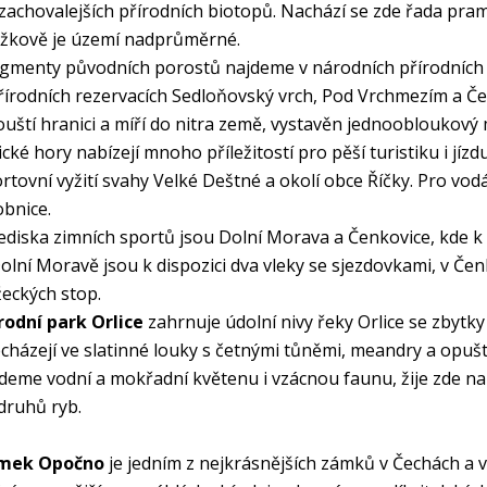
zachovalejších přírodních biotopů. Nachází se zde řada pr
žkově je území nadprůměrné.
gmenty původních porostů najdeme v národních přírodních 
řírodních rezervacích Sedloňovský vrch, Pod Vrchmezím a Čern
uští hranici a míří do nitra země, vystavěn jednoobloukov
ické hory nabízejí mnoho příležitostí pro pěší turistiku i jí
rtovní vyžití svahy Velké Deštné a okolí obce Říčky. Pro vodá
bnice.
ediska zimních sportů jsou Dolní Morava a Čenkovice, kde k 
olní Moravě jsou k dispozici dva vleky se sjezdovkami, v Čenk
eckých stop.
rodní park Orlice
zahrnuje údolní nivy řeky Orlice se zbytky
cházejí ve slatinné louky s četnými tůněmi, meandry a opušt
deme vodní a mokřadní květenu i vzácnou faunu, žije zde na
druhů ryb.
mek Opočno
je jedním z nejkrásnějších zámků v Čechách a v