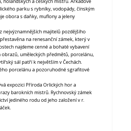
ch, holandských a českých mistrů. Arkádové
lického parku s rybníky, vodopády, čínským
je obora s daňky, muflony a jeleny
 z nejvýznamnějších majitelů pozdějšího
rz přestavěna na renesanční zámek, který v
tnostech najdeme cenné a bohaté vybavení
rka obrazů, uměleckých předmětů, porcelánu,
ytířský sál patří k největším v Čechách.
ého porcelánu a pozoruhodné sgrafitové
vá expozici Příroda Orlických hor a
obrazy barokních mistrů. Rychnovský zámek
tví jediného rodu od jeho založení v r.
áček.