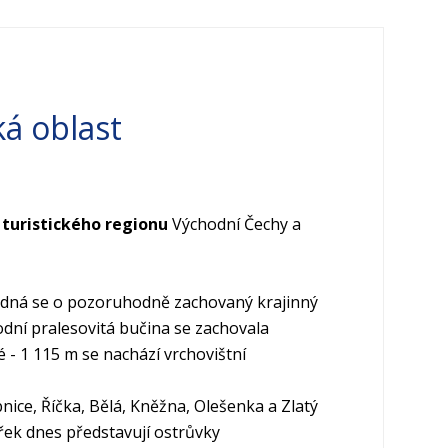
ká oblast
í
turistického regionu
Východní Čechy
a
Jedná se o pozoruhodně zachovaný krajinný
dní pralesovitá bučina se zachovala
é - 1 115 m se nachází vrchovištní
nice, Říčka, Bělá, Kněžna, Olešenka a Zlatý
 řek dnes představují ostrůvky