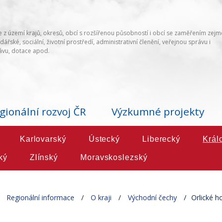
 z území krajů, okresů, obcí s rozšířenou působností i obcí se zaměřením zej
ářské, sociální, životní prostředí, administrativní členění, veřejnou správu i
vu, dotace apod.
gionální rozvoj ČR
Výzkumné projekty
Karlovarský
Ústecký
Liberecký
Král
ký
Zlínský
Moravskoslezský
Regionální informace
O kraji
Východní čechy
Orlické h